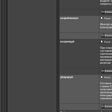
выдачи. 
сверитьс
ezapahavaryv
Posté :
Əlverişli 
funksiyal
ezojaviqyli
Posté :
При план
составля
сантехн
проживан
материал
включая 
ybapapyk
Posté :
Оптовые 
страны Е
получают
производ
благодар
таможенн