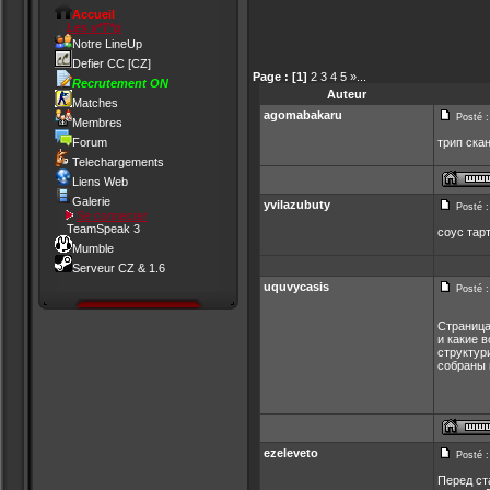
Accueil
Les v*T*p
Notre LineUp
Defier CC [CZ]
Page :
[1]
2
3
4
5
»
...
Recrutement ON
Auteur
Matches
agomabakaru
Posté :
Membres
Forum
трип ска
Telechargements
Liens Web
Galerie
yvilazubuty
Posté :
Se connecter
TeamSpeak 3
соус тар
Mumble
Serveur CZ & 1.6
uquvycasis
Posté :
Страница
и какие 
структур
собраны 
ezeleveto
Posté :
Перед ст