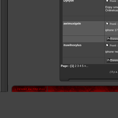
Dyhyve
Posté :
Enjoy smo
Onlinekas
awimuxigele
Posté :
iphone 1
ituwihoxylus
Posté :
iphone т
Page :
[1]
2
3
4
5
»
...
( Il y a